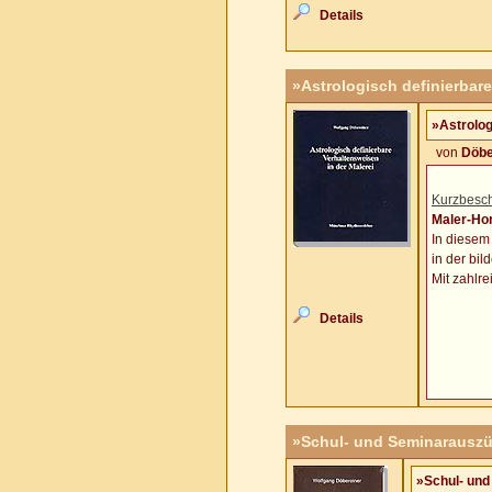
Details
»Astrologisch definierbare
»Astrolog
von
Döbe
Kurzbesch
Maler-Ho
In diesem
in der bi
Mit zahlr
Details
»Schul- und Seminarauszü
»Schul- und