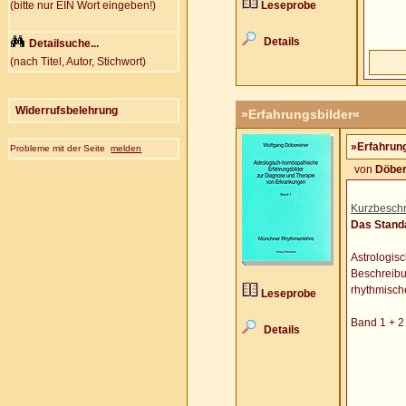
(bitte nur EIN Wort eingeben!)
Leseprobe
Details
Detailsuche...
(nach Titel, Autor, Stichwort)
Widerrufsbelehrung
»Erfahrungsbilder«
»Erfahrun
Probleme mit der Seite
melden
von
Döber
BNr.=
Kurzbeschr
Das Stand
Astrologis
Beschreibu
rhythmisch
Leseprobe
Band 1 + 2
Details