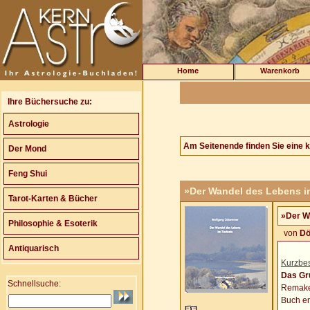
Home
Warenkorb
Ihre Büchersuche zu:
Astrologie
Am Seitenende finden Sie eine 
Der Mond
Feng Shui
»Der Wandel des Lebens im
Tarot-Karten & Bücher
»Der W
Philosophie & Esoterik
von
Dö
Antiquarisch
Kurzbe
Das Gr
Schnellsuche:
Remake 
Buch en