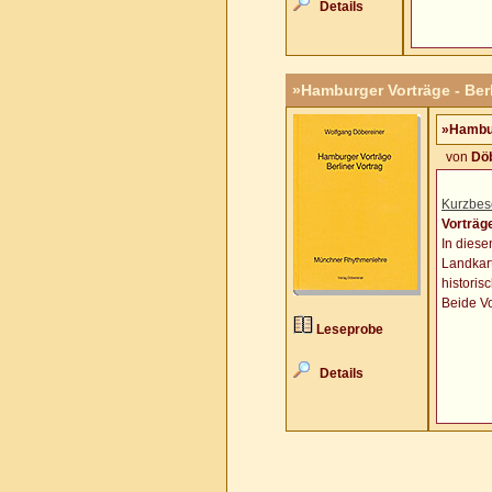
Details
»Hamburger Vorträge - Berl
»Hambur
von
Döb
Kurzbes
Vorträg
In diese
Landkart
historis
Beide V
Leseprobe
Details