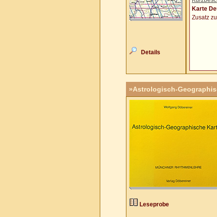
Kurzbesc
Karte De
Zusatz zu
Details
»Astrologisch-Geographis
Leseprobe