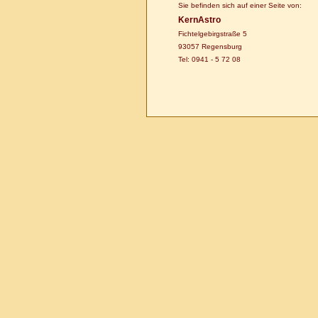
Sie befinden sich auf einer Seite von:
KernAstro
Fichtelgebirgstraße 5
93057 Regensburg
Tel: 0941 - 5 72 08