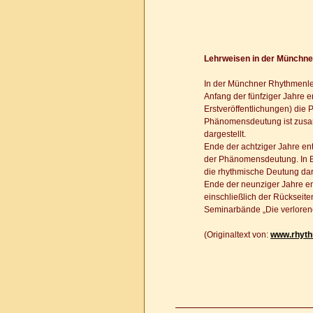
Lehrweisen in der Münchn
In der Münchner Rhythmenleh
Anfang der fünfziger Jahre 
Erstveröffentlichungen) die
Phänomensdeutung ist zusa
dargestellt.
Ende der achtziger Jahre en
der Phänomensdeutung. In B
die rhythmische Deutung darg
Ende der neunziger Jahre e
einschließlich der Rückseit
Seminarbände „Die verlorene
(Originaltext von:
www.rhyth