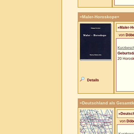
»Maler-Horoskope«
»Maler-H
von
Döbe
Kurzbesch
Geburtsd
20 Horosk
Details
»Deutschland als Gesamtk
»Deutsch
von
Döbe