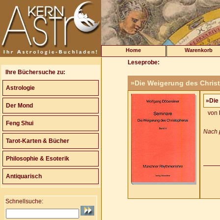
Home
Warenkorb
Leseprobe:
Ihre Büchersuche zu:
»Die Weigerung des Chris
Astrologie
»Die
Der Mond
von
Feng Shui
Nach p
Tarot-Karten & Bücher
Philosophie & Esoterik
Antiquarisch
Schnellsuche: