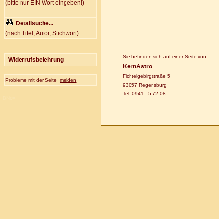
(bitte nur EIN Wort eingeben!)
Detailsuche...
(nach Titel, Autor, Stichwort)
Sie befinden sich auf einer Seite von:
Widerrufsbelehrung
KernAstro
Fichtelgebirgstraße 5
Probleme mit der Seite
melden
93057 Regensburg
Tel: 0941 - 5 72 08
BNr.=