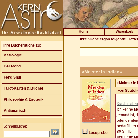
Home
Warenkorb
Ihre Suche ergab folgende Treffe
Ihre Büchersuche zu:
Astrologie
Der Mond
»Meister in Indien«
Feng Shui
»Meister in 
Tarot-Karten & Bücher
von
Scatche
Philosophie & Esoterik
Kurzbeschre
Ich kenne Me
Antiquarisch
jemand ist, 
oder derglei
bedarf ihrer 
Schnellsuche:
80 S., Tb
Leseprobe
Verbürgte Mi